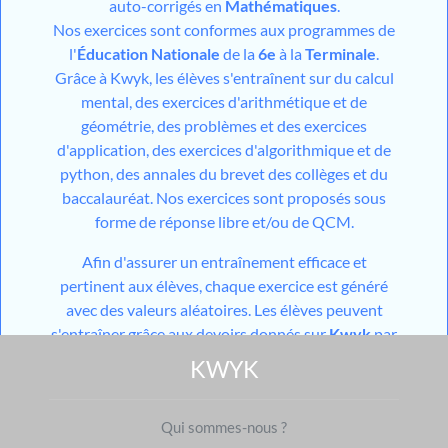
auto-corrigés en
Mathématiques
.
Nos exercices sont conformes aux programmes de
l'
Éducation Nationale
de la
6e
à la
Terminale
.
Grâce à Kwyk, les élèves s'entraînent sur du calcul
mental, des exercices d'arithmétique et de
géométrie, des problèmes et des exercices
d'application, des exercices d'algorithmique et de
python, des annales du brevet des collèges et du
baccalauréat. Nos exercices sont proposés sous
forme de réponse libre et/ou de QCM.
Afin d'assurer un entraînement efficace et
pertinent aux élèves, chaque exercice est généré
avec des valeurs aléatoires. Les élèves peuvent
s'entraîner grâce aux devoirs donnés sur
Kwyk
par
leurs professeurs et aux devoirs générés par notre
KWYK
outil utilisant l'
IA
mais aussi grâce aux différents
modules de travail en autonomie mis à disposition
Qui sommes-nous ?
sur leur espace personnel. Pour les niveaux du