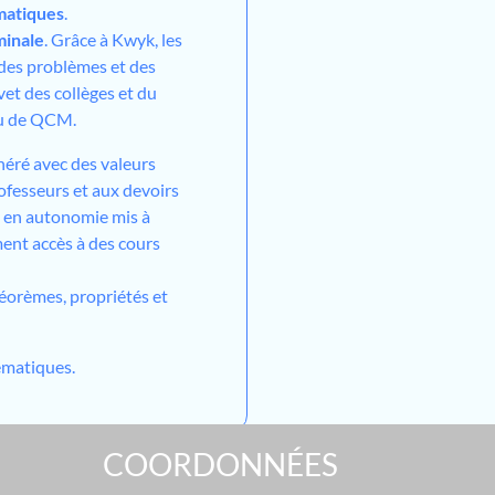
atiques
.
minale
. Grâce à Kwyk, les
 des problèmes et des
vet des collèges et du
ou de QCM.
néré avec des valeurs
ofesseurs et aux devoirs
l en autonomie mis à
ment accès à des cours
héorèmes, propriétés et
matiques.
COORDONNÉES