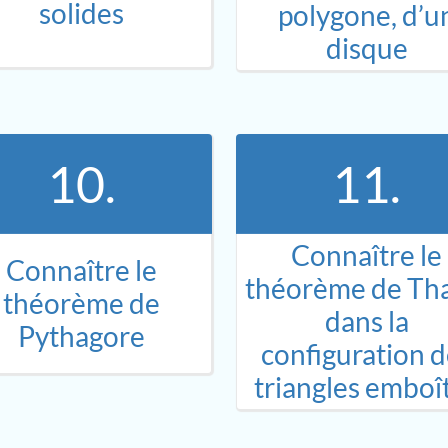
solides
polygone, d’u
disque
10.
11.
Connaître le
Connaître le
théorème de Tha
théorème de
dans la
Pythagore
configuration d
triangles emboî