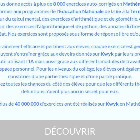
us donne accès à plus de
8 000
exercices auto-corrigés en
Mathém
formes aux programmes de l'
Éducation Nationale
de la
6e
à la
Ter
sur du calcul mental, des exercices d'arithmétique et de géométrie,
on, des exercices d'algorithmique et de python, des annales du bre
éat. Nos exercices sont proposés sous forme de réponse libre et/
traînement efficace et pertinent aux élèves, chaque exercice est gé
peuvent s'entraîner grâce aux devoirs donnés sur
Kwyk
par leurs pr
il utilisant l'
IA
mais aussi grâce aux différents modules de travai
espace personnel. Pour les niveaux du collège, les élèves ont égale
constitués d'une partie théorique et d'une partie pratique.
tez toutes les chances du côté des élèves pour que les différents t
définitions n'aient plus aucun secret pour eux.
plus de
40 000 000
d'exercices ont été réalisés sur
Kwyk
en Mathé
DÉCOUVRIR