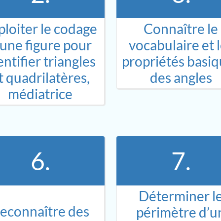
ploiter le codage
Connaître le
’une figure pour
vocabulaire et 
entifier triangles
propriétés basi
t quadrilatères,
des angles
médiatrice
6.
7.
Déterminer l
econnaître des
périmètre d’u