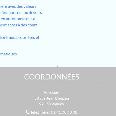
néré avec des valeurs
ofesseurs et aux devoirs
l en autonomie mis à
ment accès à des cours
héorèmes, propriétés et
matiques.
COORDONNÉES
Adresse
:
58 rue Jean Bleuzen
92170 Vanves
Téléphone
: 01 41 08 60 00