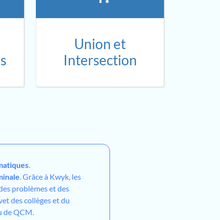
Union et
es
Intersection
atiques
.
minale
. Grâce à Kwyk, les
 des problèmes et des
vet des collèges et du
ou de QCM.