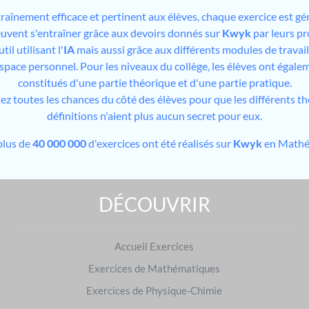
traînement efficace et pertinent aux élèves, chaque exercice est gé
peuvent s'entraîner grâce aux devoirs donnés sur
Kwyk
par leurs pr
il utilisant l'
IA
mais aussi grâce aux différents modules de travai
espace personnel. Pour les niveaux du collège, les élèves ont égale
constitués d'une partie théorique et d'une partie pratique.
tez toutes les chances du côté des élèves pour que les différents t
définitions n'aient plus aucun secret pour eux.
plus de
40 000 000
d'exercices ont été réalisés sur
Kwyk
en Mathé
DÉCOUVRIR
S'entraîner sur d'autres niveaux
Exercices de 2de
|
Exercices de Terminale
Accueil Exercices
S'entraîner dans d'autres matières
Exercices de Mathématiques
Français
|
Physique-Chimie
Exercices de Physique-Chimie