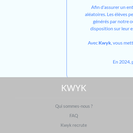
Afin d'assurer un en
aléatoires. Les élèves 
générés par notre out
disposition sur leur 
Avec
Kwyk
, vous met
En 2024, 
KWYK
Qui sommes-nous ?
FAQ
Kwyk recrute