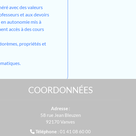
néré avec des valeurs
ofesseurs et aux devoirs
l en autonomie mis à
ment accès à des cours
héorèmes, propriétés et
matiques.
COORDONNÉES
Adresse
:
58 rue Jean Bleuzen
92170 Vanves
Téléphone
: 01 41 08 60 00