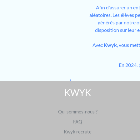
Afin d'assurer un en
aléatoires. Les élèves 
générés par notre out
disposition sur leur 
Avec
Kwyk
, vous met
En 2024, 
KWYK
Qui sommes-nous ?
FAQ
Kwyk recrute