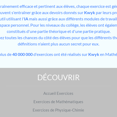
traînement efficace et pertinent aux élèves, chaque exercice est gé
peuvent s'entraîner grâce aux devoirs donnés sur
Kwyk
par leurs pr
il utilisant l'
IA
mais aussi grâce aux différents modules de travai
espace personnel. Pour les niveaux du collège, les élèves ont égale
constitués d'une partie théorique et d'une partie pratique.
tez toutes les chances du côté des élèves pour que les différents t
définitions n'aient plus aucun secret pour eux.
plus de
40 000 000
d'exercices ont été réalisés sur
Kwyk
en Mathé
DÉCOUVRIR
S'entraîner sur d'autres niveaux
Exercices de 2de
|
Exercices de Terminale
Accueil Exercices
S'entraîner dans d'autres matières
Exercices de Mathématiques
Français
|
Physique-Chimie
Exercices de Physique-Chimie