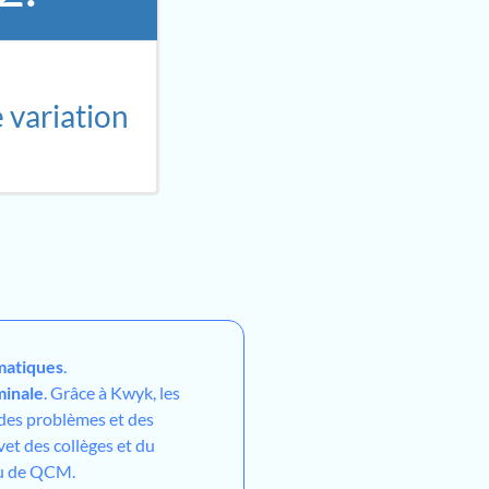
 variation
atiques
.
minale
. Grâce à Kwyk, les
 des problèmes et des
vet des collèges et du
ou de QCM.