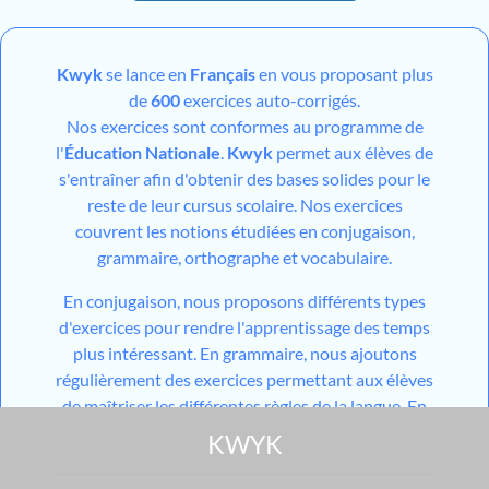
Kwyk
se lance en
Français
en vous proposant plus
de
600
exercices auto-corrigés.
Nos exercices sont conformes au programme de
l'
Éducation Nationale
.
Kwyk
permet aux élèves de
s'entraîner afin d'obtenir des bases solides pour le
reste de leur cursus scolaire. Nos exercices
couvrent les notions étudiées en conjugaison,
grammaire, orthographe et vocabulaire.
En conjugaison, nous proposons différents types
d'exercices pour rendre l'apprentissage des temps
plus intéressant. En grammaire, nous ajoutons
régulièrement des exercices permettant aux élèves
de maîtriser les différentes règles de la langue. En
orthographe, vos élèves ne se tromperont plus sur
KWYK
les homophones et seront les champions des
accords. En vocabulaire, apprenez les champs