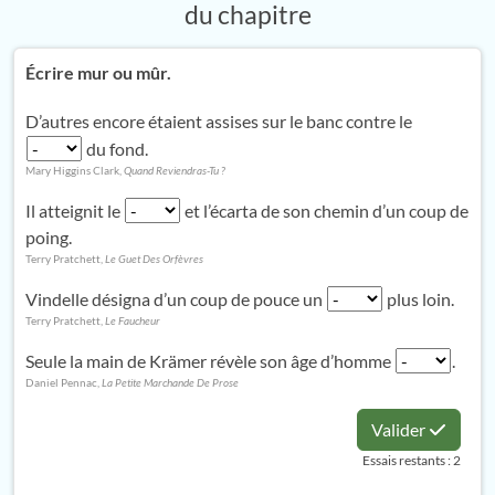
du chapitre
Écrire mur ou mûr.
D’autres encore étaient assises sur le banc contre le
du fond.
Mary Higgins Clark,
Quand Reviendras-Tu ?
Il atteignit le
et l’écarta de son chemin d’un coup de
poing.
Terry Pratchett,
Le Guet Des Orfèvres
Vindelle désigna d’un coup de pouce un
plus loin.
Terry Pratchett,
Le Faucheur
Seule la main de Krämer révèle son âge d’homme
.
Daniel Pennac,
La Petite Marchande De Prose
Valider
Essais restants : 2