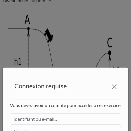
niveau du sol au point
.
B
Connexion requise
Vous devez avoir un compte pour accéder à cet exercice.
On considère que l'intensité de pesanteur vaut
et
g
=
9
,
81
m
⋅
s
−
2
que les frottements ne sont pas négligeables. On utilisera les valeurs
exactes pour faire le calcul, qu'on arrondira au dernier moment.