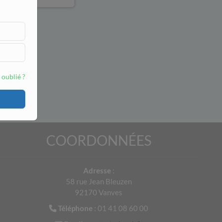
 oublié ?
COORDONNÉES
Adresse
:
58 rue Jean Bleuzen
92170 Vanves
Téléphone
: 01 41 08 60 00