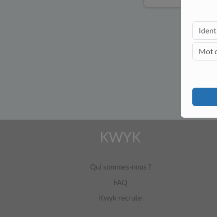
KWYK
Qui sommes-nous ?
FAQ
Kwyk recrute