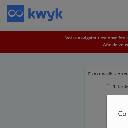
Votre navigateur est obsolète c
Afin de vous
Dans une division eu
1. Le div
2. Le div
3. Le div
Con
4. Le div