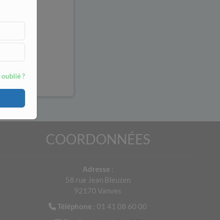
 oublié ?
COORDONNÉES
Adresse
:
58 rue Jean Bleuzen
92170 Vanves
Téléphone
: 01 41 08 60 00