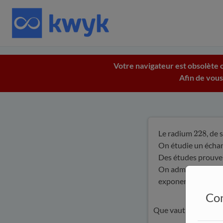
Votre navigateur est obsolète c
Afin de vous
Le radium
, de
228
On étudie un échanti
Des études prouve
On admet que l’év
exponentielle de 
Con
Que vaut
?
N
(
t
1
)
N
0