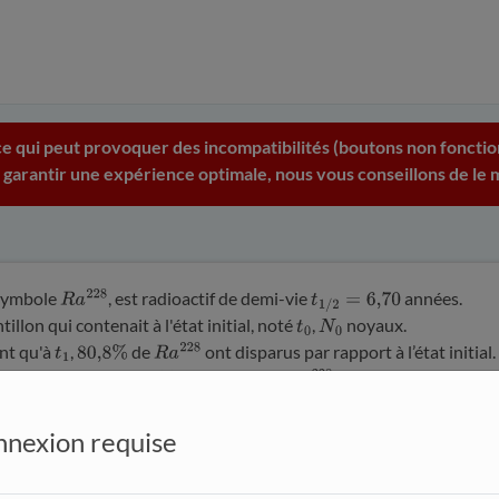
e qui peut provoquer des incompatibilités (boutons non fonction
 garantir une expérience optimale, nous vous conseillons de le m
 symbole
, est radioactif de demi-vie
années.
R
a
228
t
1
/
2
=
6
,
70
llon qui contenait à l'état initial, noté
,
noyaux.
t
0
N
0
nt qu'à
,
de
ont disparus par rapport à l’état initial.
t
1
80
,
8
%
R
a
228
olution du nombre
de noyaux de
suit une loi de décro
N
(
t
)
R
a
228
paramètre
, sa constante de désintégration.
λ
nexion requise