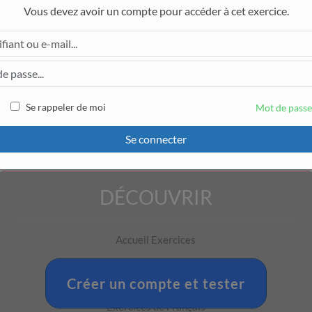
avec 3 chiffres significatifs.
Vous devez avoir un compte pour accéder à cet exercice.
’échantillon à
.
t
1
en années, avec 3 chiffres significatifs et sans préciser l'unité.
Se rappeler de moi
Mot de passe
Se connecter
Pour accéder à cet exercice, il faut être connecté.
DÉCOUVRIR
Accueil Exercices
Exercices de Mathématiques
Créer un compte et tester
Exercices de Physique-Chimie
Exercices de Français