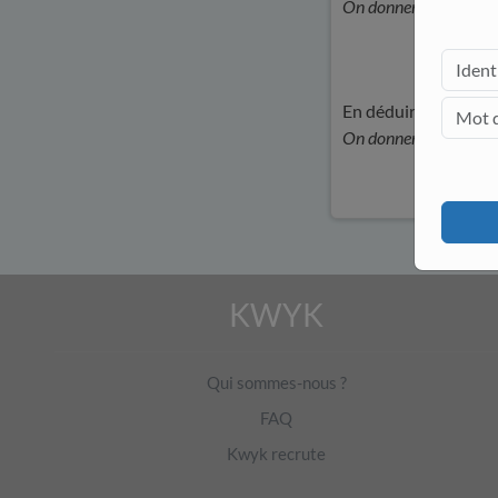
On donnera un résultat 
En déduire l’âge de l
On donnera le résultat 
KWYK
Qui sommes-nous ?
FAQ
Kwyk recrute