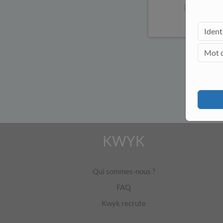
4.
P
O
=
KWYK
Qui sommes-nous ?
FAQ
Kwyk recrute