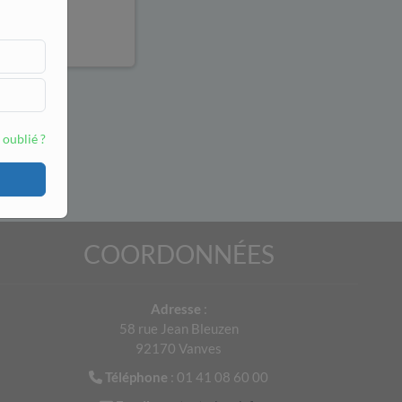
 oublié ?
COORDONNÉES
Adresse
:
58 rue Jean Bleuzen
92170 Vanves
Téléphone
: 01 41 08 60 00