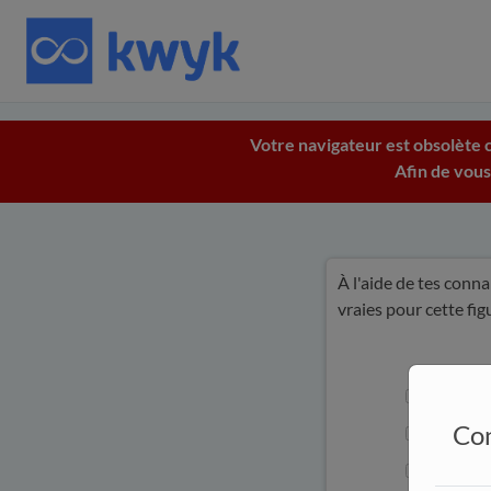
Votre navigateur est obsolète c
Afin de vous
À l'aide de tes conna
vraies pour cette figu
1.
L
O
=
Con
2.
P
O
=
3.
P
O
=