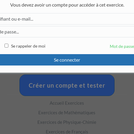
Vous devez avoir un compte pour accéder à cet exercice.
D
O
Pour accéder à cet exercice, il faut être connecté.
Se rappeler de moi
Mot de passe
Se connecter
DÉCOUVRIR
Créer un compte et tester
Accueil Exercices
Exercices de Mathématiques
Exercices de Physique-Chimie
Exercices de Français