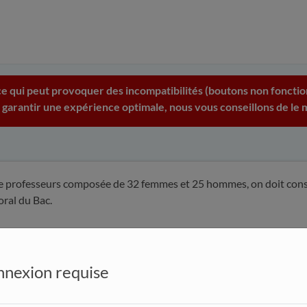
e qui peut provoquer des incompatibilités (boutons non fonction
 garantir une expérience optimale, nous vous conseillons de le m
 professeurs composée de 32 femmes et 25 hommes, on doit const
oral du Bac.
ut-on constituer ?
nexion requise
t-on constituer en respectant la parité ?