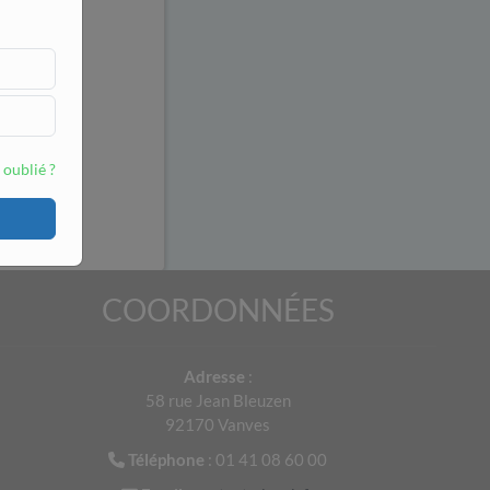
r ?
 oublié ?
ieur Bio ?
COORDONNÉES
Adresse
:
58 rue Jean Bleuzen
92170 Vanves
Téléphone
: 01 41 08 60 00