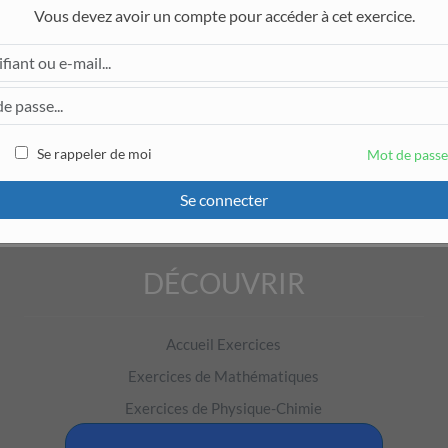
Vous devez avoir un compte pour accéder à cet exercice.
ant au moins une femme et au moins un homme peut-on constitue
Se rappeler de moi
Mot de passe
ut-on constituer sachant que madame Mat refuse d’être avec mons
Se connecter
DÉCOUVRIR
Pour accéder à cet exercice, il faut être connecté.
Accueil Exercices
Exercices de Mathématiques
Exercices de Physique-Chimie
Exercices de Français