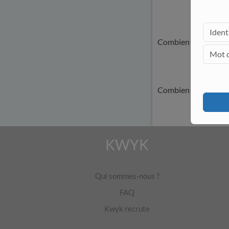
Combien de jurys ay
Combien de jurys pe
KWYK
Qui sommes-nous ?
FAQ
Kwyk recrute