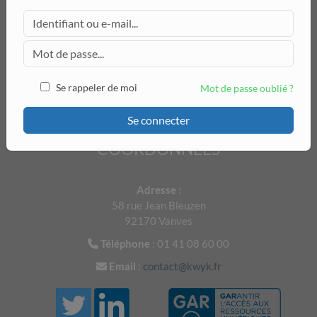
DÉCOUVRIR
Exprimer le vecteur
en fonction d'un seul
A
D
→
+
L
A
→
+
C
K
→
autre vecteur contenant la lettre
.
I
Accueil Exercices
On donnera uniquement le vecteur correspondant.
Exercices de Mathématiques
Se rappeler de moi
Mot de passe oublié ?
Exercices de Physique-Chimie
Exercices de Français
Se connecter
Quelle est l'image du point
par la translation de vecteur
J
C
L
→
?
COORDONNÉES
Adresse
:
58 rue Jean Bleuzen
92170 Vanves
Téléphone
: 01 41 08 60 00
Pour accéder à cet exercice, il faut être connecté.
Email
:
contact@kwyk.fr