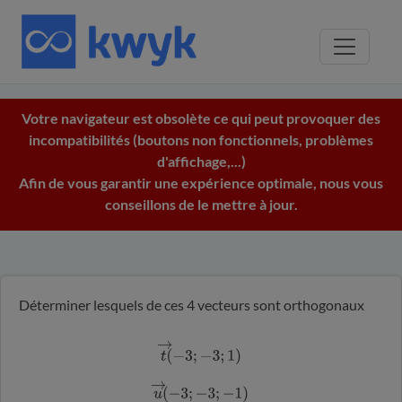
Votre navigateur est obsolète ce qui peut provoquer des
incompatibilités (boutons non fonctionnels, problèmes
d'affichage,...)
Afin de vous garantir une expérience optimale, nous vous
conseillons de le mettre à jour.
Déterminer lesquels de ces 4 vecteurs sont orthogonaux
t
→
(
−
3
;
−
3
;
1
)
u
→
(
−
3
;
−
3
;
−
1
)