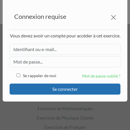
C.
La matrice
est une matrice carrée.
M
D.
Connexion requise
La matrice
est une matrice diagonale.
M
E.
KWYK
La matrice
est la matrice identité.
Vous devez avoir un compte pour accéder à cet exercice.
M
Qui sommes-nous ?
On cochera toutes les réponses valides.
FAQ
Kwyk recrute
A
Se rappeler de moi
Mot de passe oublié ?
DÉCOUVRIR
Se connecter
B
Accueil Exercices
C
Exercices de Mathématiques
Exercices de Physique-Chimie
D
Exercices de Français