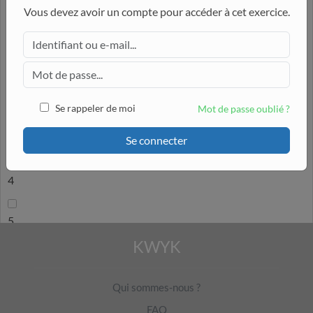
Identifier la ou les lignes comportant des erreurs :
Vous devez avoir un compte pour accéder à cet exercice.
1
2
Se rappeler de moi
Mot de passe oublié ?
3
Se connecter
4
5
KWYK
6
Qui sommes-nous ?
7
FAQ