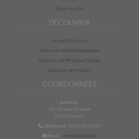
Kwyk recrute
8
DÉCOUVRIR
9
Accueil Exercices
10
Exercices de Mathématiques
Exercices de Physique-Chimie
11
Exercices de Français
COORDONNÉES
12
Adresse
:
58 rue Jean Bleuzen
92170 Vanves
Téléphone
: 01 41 08 60 00
Pour accéder à cet exercice, il faut être connecté.
Email
:
contact@kwyk.fr