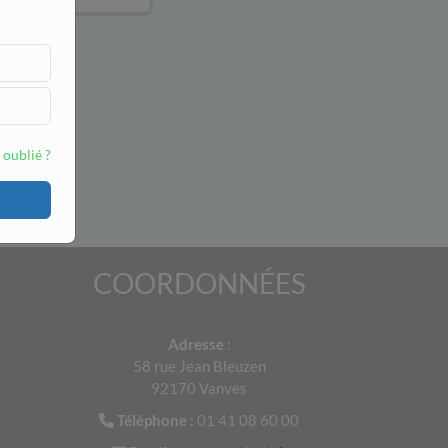
 oublié ?
COORDONNÉES
Adresse
:
58 rue Jean Bleuzen
92170 Vanves
Téléphone
: 01 41 08 60 00