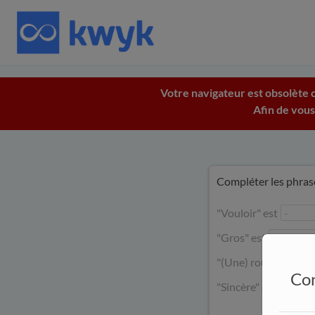
Votre navigateur est obsolète c
Afin de vous
Compléter les phrase
"Vouloir" est
"Gros" est
"(Une) route" est
Con
"Sincère" est