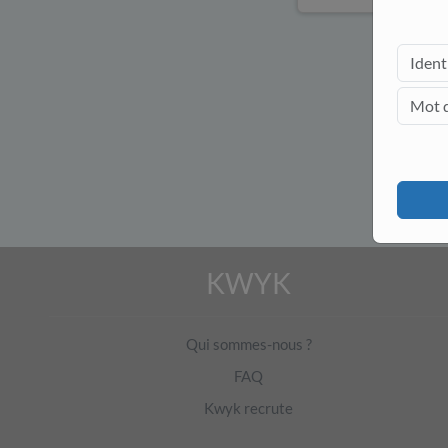
KWYK
Qui sommes-nous ?
FAQ
Kwyk recrute