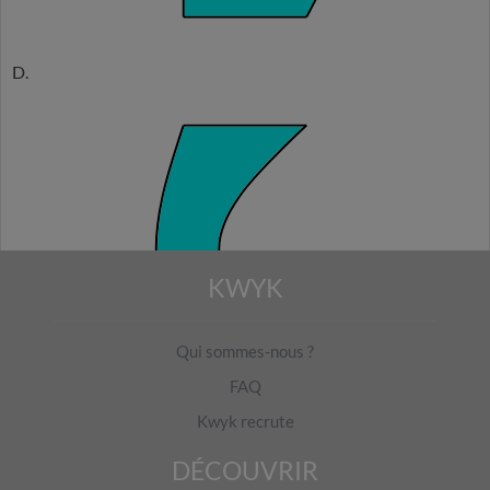
D.
KWYK
Qui sommes-nous ?
FAQ
Kwyk recrute
DÉCOUVRIR