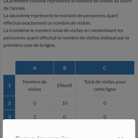
La première colonne représente le nombre de visites au cours
de l'année.
La deuxième représente le nombre de personnes ayant
effectué exactement ce nombre de visites.
La troisième le nombre total de visites en rassemblant les
personnes ayant effectué le nombre de visites indiqué par la
première case de la ligne.
A
B
C
Nombre de
Total de visites pour
1
Effectif
visites
cette ligne
2
0
10
0
3
2
0
0
4
3
9
27