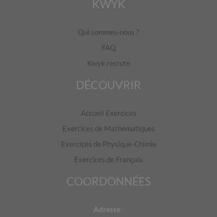
Quelle valeur devrait être dans la cellule
?
KWYK
C
8
Qui sommes-nous ?
Quelle est l'étendue de cette série statistique ?
FAQ
Kwyk recrute
DÉCOUVRIR
Laquelle des formules suivantes permet d'obtenir la moyenne
du nombre de visites de musées effectuées l'an dernier par la
Accueil Exercices
population interrogée ?
Exercices de Mathématiques
=SOMME(C2:C10) - SOMME(A2:B10)
Exercices de Physique-Chimie
=SOMME(C2:C10) / SOMME(B2:B10)
Exercices de Français
=MOYENNE(A2:A10)
COORDONNÉES
=MOYENNE(B2:B10)
Adresse
: