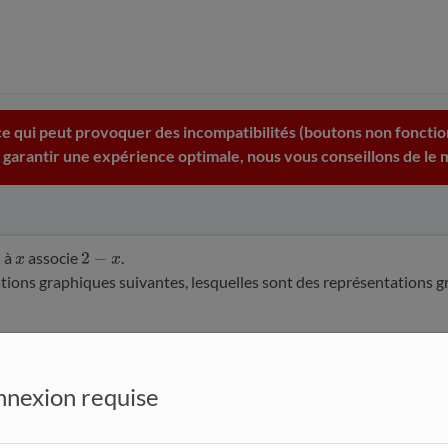
e qui peut provoquer des incompatibilités (boutons non fonction
 garantir une expérience optimale, nous vous conseillons de le m
i à
associe
.
x
2
−
x
tions graphiques suivantes, lesquelles sont des représentations 
nexion requise