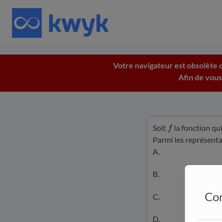
Votre navigateur est obsolète c
Afin de vous
Soit
la fonction qu
f
Parmi les représenta
A.
B.
Con
C.
D.