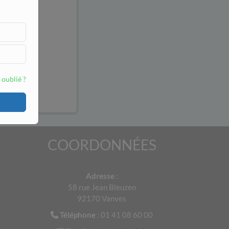
 oublié ?
COORDONNÉES
Adresse
:
58 rue Jean Bleuzen
92170 Vanves
Téléphone
: 01 41 08 60 00