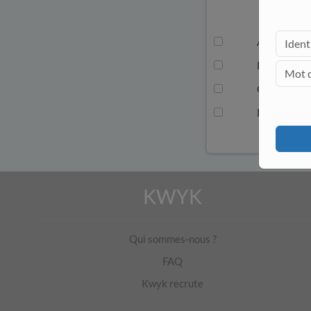
A
B
C
D
KWYK
Qui sommes-nous ?
FAQ
Kwyk recrute