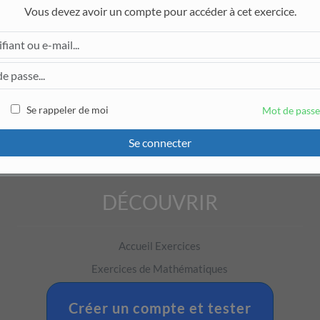
Vous devez avoir un compte pour accéder à cet exercice.
Se rappeler de moi
Mot de passe
Se connecter
DÉCOUVRIR
Pour accéder à cet exercice, il faut être connecté.
Accueil Exercices
Exercices de Mathématiques
Exercices de Physique-Chimie
Créer un compte et tester
Exercices de Français