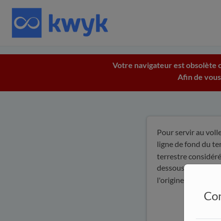
Votre navigateur est obsolète c
Afin de vous
Pour servir au voll
ligne de fond du te
terrestre considér
dessous sans tenir 
l'origine est le poi
Con