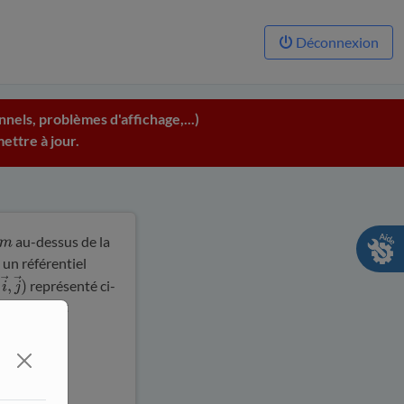
Déconnexion
nels, problèmes d'affichage,...)
ettre à jour.
au-dessus de la
un référentiel
représenté ci-
→
,
j
→
)
allon, dont