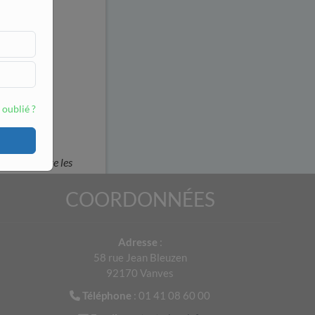
 oublié ?
tes pour faire les
COORDONNÉES
Adresse
:
58 rue Jean Bleuzen
92170 Vanves
Téléphone
: 01 41 08 60 00