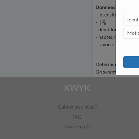
Données :
- intensité du champ
-
;
‖
v
0
→
‖
=
15
m
⋅
s
−
1
- demi-longueur du t
- hauteur du filet :
H
- rayon du ballon :
R
Déterminer la distanc
On donnera le résultat 
calculs, et on arrond
KWYK
Qui sommes-nous ?
FAQ
Kwyk recrute