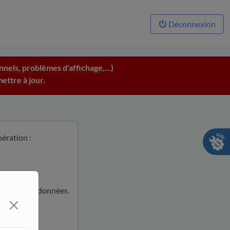
Déconnexion
nels, problèmes d'affichage,...)
ettre à jour.
pération :
ise par les données.