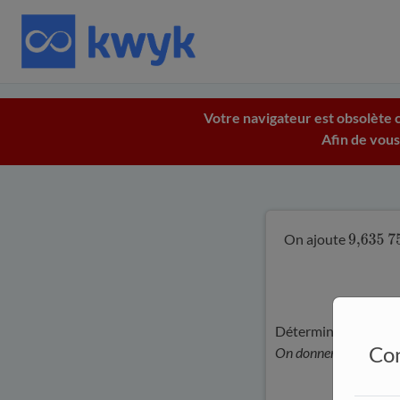
Votre navigateur est obsolète c
Afin de vous
On ajoute
9
,
635
75
Déterminer la quanti
Con
On donnera la réponse 