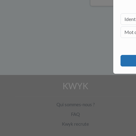
KWYK
Qui sommes-nous ?
FAQ
Kwyk recrute