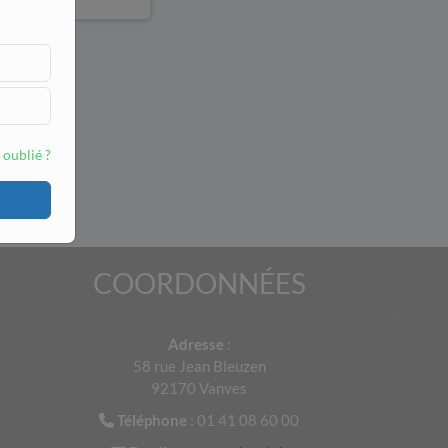
 oublié ?
COORDONNÉES
Adresse
:
58 rue Jean Bleuzen
92170 Vanves
Téléphone
: 01 41 08 60 00