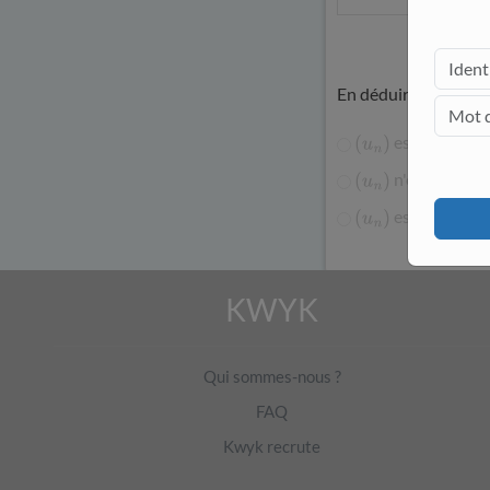
En déduire le sens d
est décroissa
(
u
n
)
n'est pas mo
(
u
n
)
est croissant
(
u
n
)
KWYK
Qui sommes-nous ?
FAQ
Kwyk recrute