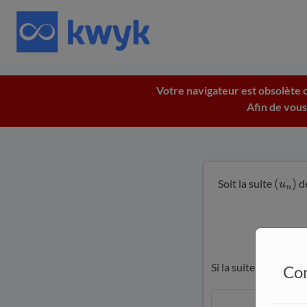
Votre navigateur est obsolète c
Afin de vous
Soit la suite
dé
(
u
n
)
Si la suite
est g
Con
(
u
n
)