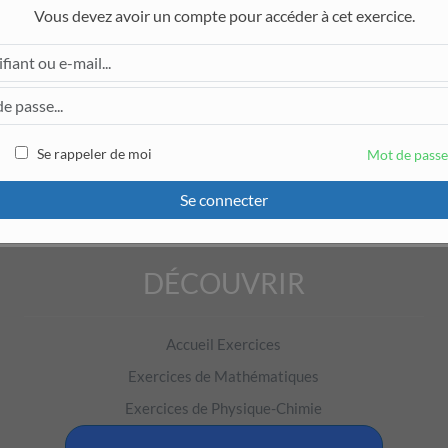
Vous devez avoir un compte pour accéder à cet exercice.
e variation de
.
(
u
n
)
nte.
Se rappeler de moi
Mot de passe
notone.
e.
Se connecter
DÉCOUVRIR
Pour accéder à cet exercice, il faut être connecté.
Accueil Exercices
Exercices de Mathématiques
Exercices de Physique-Chimie
Exercices de Français