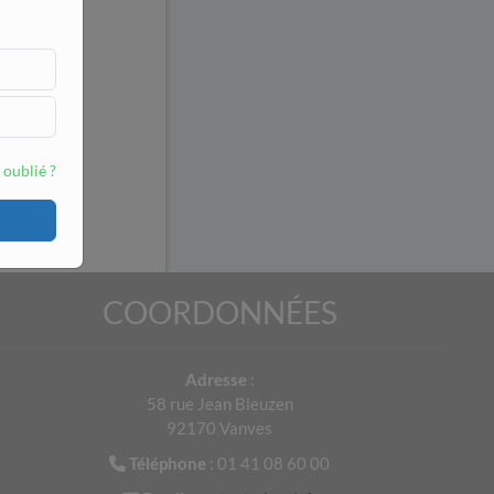
 oublié ?
COORDONNÉES
Adresse
:
58 rue Jean Bleuzen
92170 Vanves
Téléphone
: 01 41 08 60 00