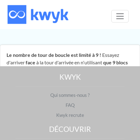
Le nombre de tour de boucle est limité à 9 !
Essayez
d'arriver
face
à la tour d'arrivée en n'utilisant
que 9 blocs
en tout !
KWYK
Qui sommes-nous ?
Valider
Suivant
FAQ
Kwyk recrute
DÉCOUVRIR