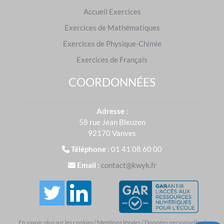
Accueil Exercices
Créer un compte et tester
Exercices de Mathématiques
Exercices de Physique-Chimie
Exercices de Français
COORDONNÉES
Adresse
:
58 rue Jean Bleuzen
92170 Vanves
Téléphone
: 01 41 08 60 00
Email
:
contact@kwyk.fr
En savoir plus sur les cookies
/
Mentions légales
/
Données personnelles
/