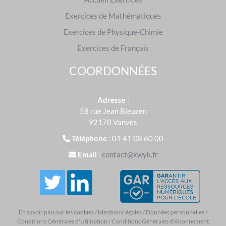
Exercices de Mathématiques
Kwyk'Actu
Exercices de Physique-Chimie
Exercices de Français
COORDONNÉES
Créer un compte et tester
Adresse
:
58 rue Jean Bleuzen
92170 Vanves
Téléphone
: 01 41 08 60 00
Email
:
contact@kwyk.fr
En savoir plus sur les cookies
/
Mentions légales
/
Données personnelles
/
Conditions Générales d'Utilisation
/
Conditions Générales d'Abonnement