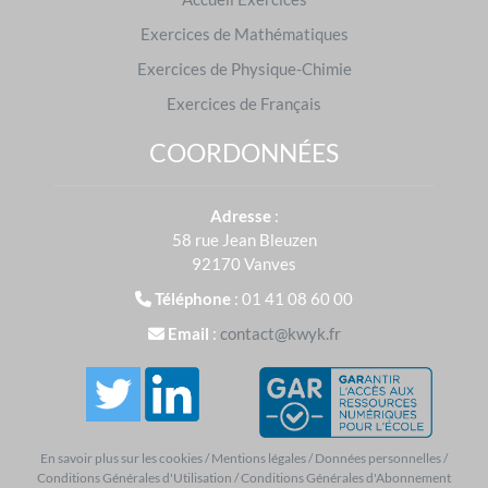
Exercices de Mathématiques
Identifiez-vous
Exercices de Physique-Chimie
Exercices de Français
Identifiant ou e-mail
COORDONNÉES
Mot de passe
Adresse
:
58 rue Jean Bleuzen
92170 Vanves
Téléphone
: 01 41 08 60 00
Se souvenir de moi
Email
:
contact@kwyk.fr
Mot de passe oublié ?
Identifiez-vous
En savoir plus sur les cookies
/
Mentions légales
/
Données personnelles
/
Conditions Générales d'Utilisation
/
Conditions Générales d'Abonnement